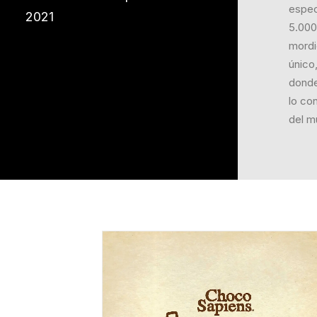
espec
2021
5.000
mordi
único,
donde 
lo co
del m