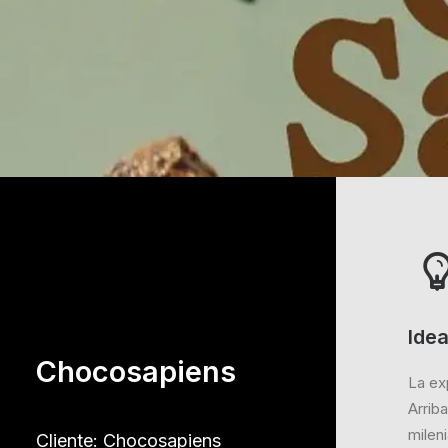
Ide
Chocosapiens
La ex
Arrib
milen
Cliente: Chocosapiens