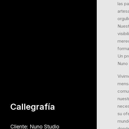
las p
artes
orgull
Nuest
visibi
merec
forma 
Un pr
Nuno 
Vivim
mensa
comun
nuest
Callegrafía
neces
su of
mundo 
Cliente: Nuno Studio
donde