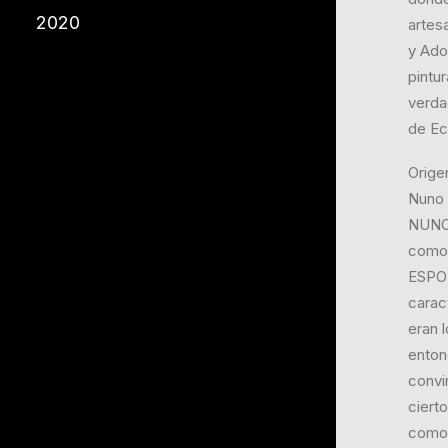
2020
artes
y Adob
pintur
verda
de Ec
Orige
Nuno 
NUNO®
como 
ESPOL
caract
eran l
enton
convi
ciert
como 