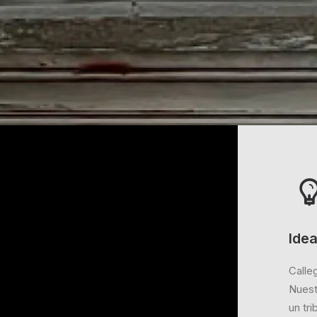
Ide
Calleg
Nuest
un tri