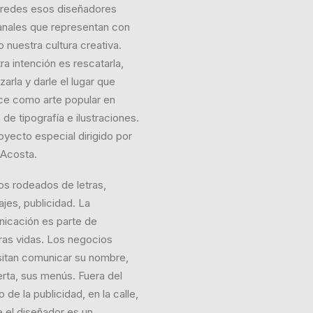
aredes esos diseñadores
anales que representan con
o nuestra cultura creativa.
ra intención es rescatarla,
lizarla y darle el lugar que
e como arte popular en
de tipografía e ilustraciones.
oyecto especial dirigido por
Acosta.
os rodeados de letras,
jes, publicidad. La
icación es parte de
ras vidas. Los negocios
itan comunicar su nombre,
erta, sus menús. Fuera del
de la publicidad, en la calle,
 el diseñador es un