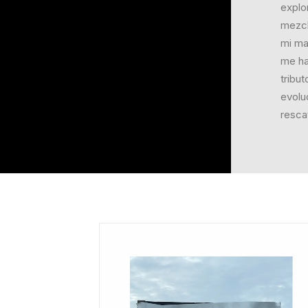
explor
mezcl
mi ma
me ha
tribu
evolu
resca